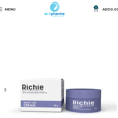
0
MENU
AED
0.0